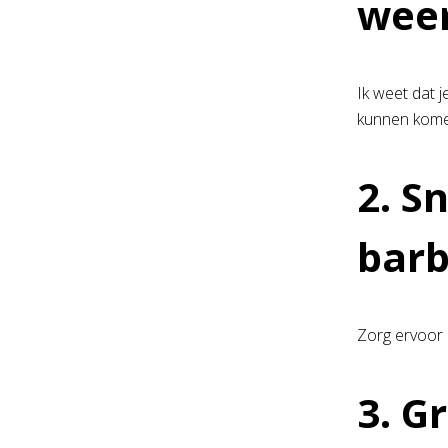
wee
Ik weet dat j
kunnen komen 
2. S
bar
Zorg ervoor 
3. G