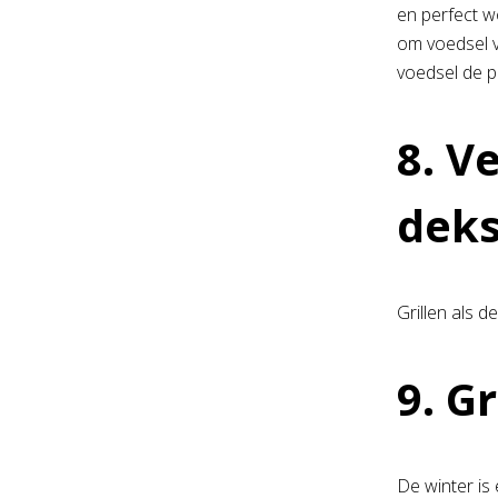
en perfect w
om voedsel v
voedsel de p
8. V
deks
Grillen als d
9. Gr
De winter is 