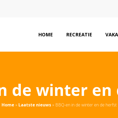
HOME
RECREATIE
VAKA
n de winter en 
Home
»
Laatste nieuws
»
BBQ-en in de winter en de herfst