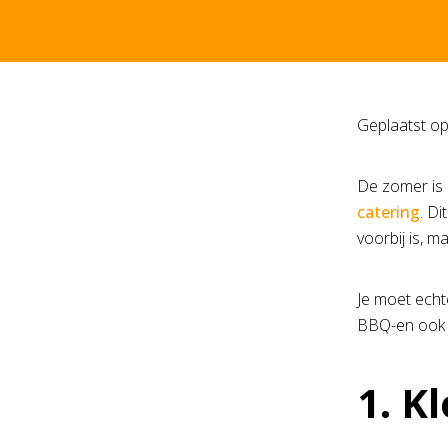
Geplaatst o
De zomer is 
catering
. D
voorbij is, 
Je moet echt
BBQ-en ook i
1. K