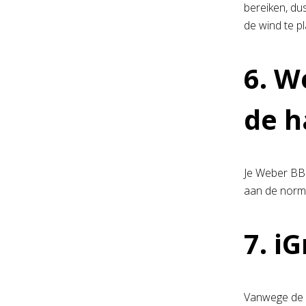
bereiken, du
de wind te p
6. W
de h
Je Weber BBQ
aan de norma
7. iG
Vanwege de w