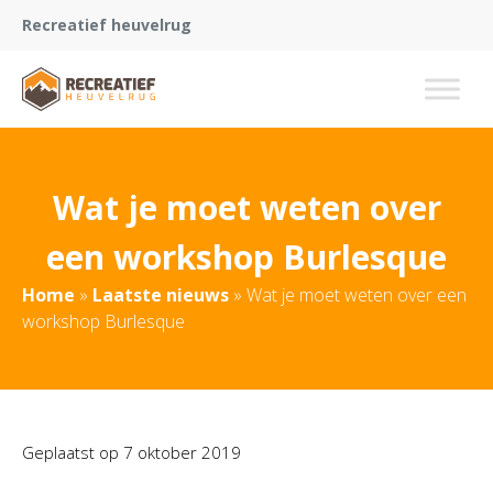
Recreatief heuvelrug
Wat je moet weten over
een workshop Burlesque
Home
»
Laatste nieuws
»
Wat je moet weten over een
workshop Burlesque
Geplaatst op
7 oktober 2019